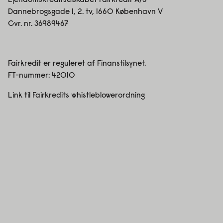
Ejendomskreditselskabet Fairkredit A/S
Dannebrogsgade 1, 2. tv, 1660 København V
Cvr. nr. 36989467
Fairkredit er reguleret af Finanstilsynet.
FT-nummer:
42010
Link til Fairkredits whistleblowerordning