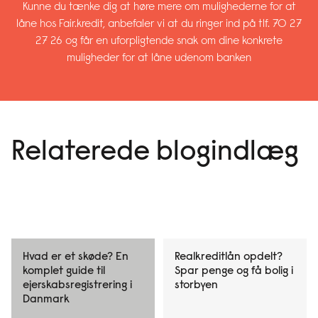
Kunne du tænke dig at høre mere om mulighederne for at
låne hos Fair.kredit, anbefaler vi at du ringer ind på tlf. 70 27
27 26 og får en uforpligtende snak om dine konkrete
muligheder for at låne udenom banken
Relaterede blogindlæg
Hvad er et skøde? En
Realkreditlån opdelt?
komplet guide til
Spar penge og få bolig i
ejerskabsregistrering i
storbyen
Danmark