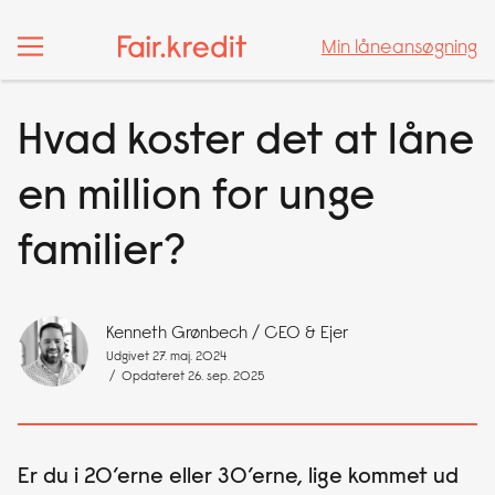
Min låneansøgning
Min låneansøgning
Hvad koster det at låne
en million for unge
familier?
Kenneth Grønbech
/ CEO & Ejer
Udgivet 27. maj. 2024
/ Opdateret 26. sep. 2025
Er du i 20’erne eller 30’erne, lige kommet ud