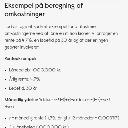
Eksempel på beregning af
omkostninger
Lad os tage et konkret eksempel for at illustrere
omkostningerne ved at låne en million kroner. Vi antager en
rente på 4,7%, en løbetid på 30 år og at der er ingen
gebyrer involveret.
Renteeksempel:
Lånebeløb: 1.000.000 kr.
Årlig rente: 4,7%
Løbetid: 30 år
Månedlig ydelse:
Ydelse=𝑟×𝐿1−(1+𝑟)−𝑛Ydelse=1−(1+
r
)−
nr
×
L
Hvor:
𝑟 = månedlig rente (4,7% årligt / 12 måneder = 0,003917)
L
= lånebeløb (1.000.000 kr.)