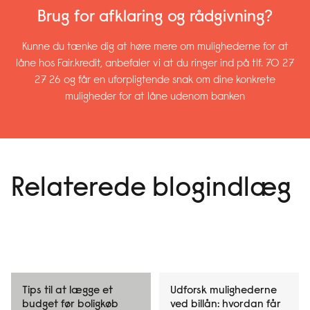
Brug for afklaring og rådgivning?
Kunne du tænke dig at høre mere om mulighederne for at
låne hos Fair.kredit, anbefaler vi at du ringer ind på tlf. 70 27
27 26 og får en uforpligtende snak om dine konkrete
muligheder for at låne udenom banken
Relaterede blogindlæg
Tips til at lægge et
Udforsk mulighederne
budget før boligkøb
ved billån: hvordan får