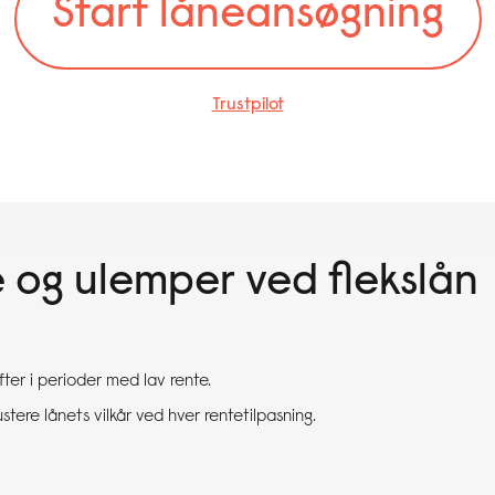
Start låneansøgning
Trustpilot
 og ulemper ved flekslån
ter i perioder med lav rente.
ustere lånets vilkår ved hver rentetilpasning.