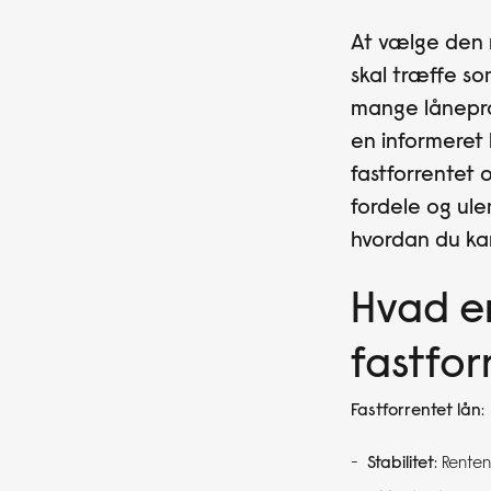
At vælge den r
skal træffe s
mange lånepro
en informeret 
fastforrentet o
fordele og ule
hvordan du ka
Hvad er
fastfor
Fastforrentet lån
:
Stabilitet
: Renten