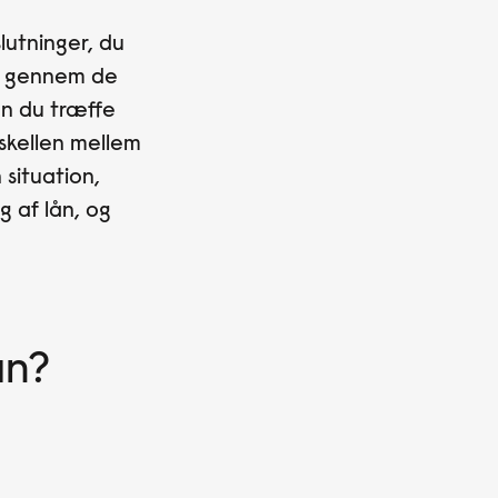
slutninger, du
re gennem de
n du træffe
rskellen mellem
 situation,
g af lån, og
ån?