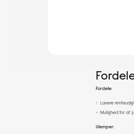
Fordele
Fordele
:
Lavere renteudgif
Mulighed for at j
Ulemper
: