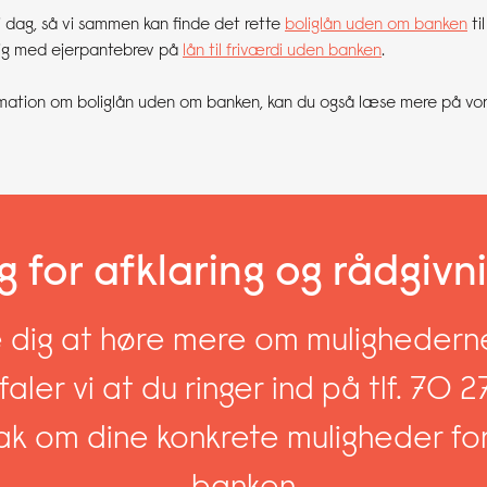
i dag, så vi sammen kan finde det rette
boliglån uden om banken
til
 dig med ejerpantebrev på
lån til friværdi uden banken
.
ormation om boliglån uden om banken, kan du også læse mere på vor
g for afklaring og rådgivn
dig at høre mere om mulighederne
faler vi at du ringer ind på tlf. 70 
ak om dine konkrete muligheder f