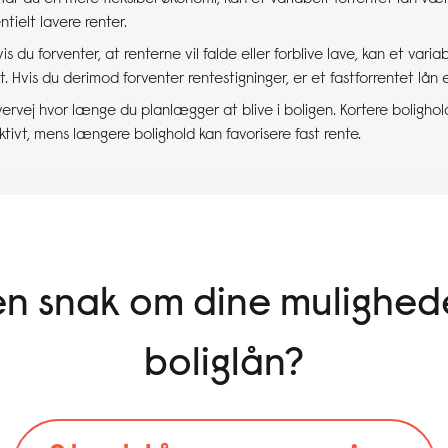
tielt lavere renter.
vis du forventer, at renterne vil falde eller forblive lave, kan et varia
. Hvis du derimod forventer rentestigninger, er et fastforrentet lån et
vervej hvor længe du planlægger at blive i boligen. Kortere bolighol
tivt, mens længere bolighold kan favorisere fast rente.
l en snak om dine mulighede
boliglån?