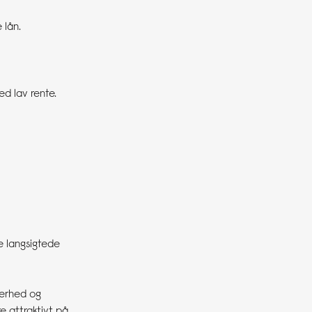
 lån.
ed lav rente.
e langsigtede
kkerhed og
e attraktivt på