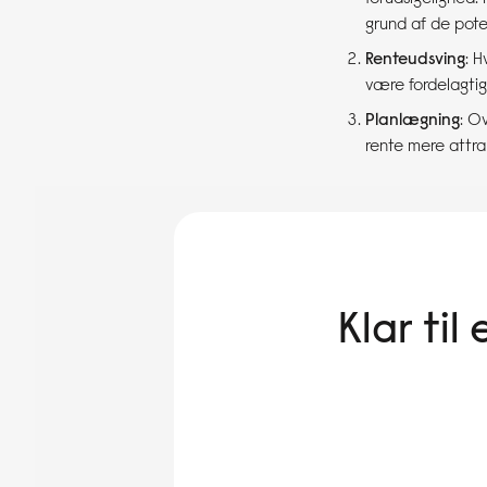
grund af de poten
Renteudsving
: H
være fordelagtigt
Planlægning
: O
rente mere attrak
Klar ti