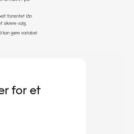
belt forrentet lån
 sikrere valg.
d kan gøre variabel
r for et