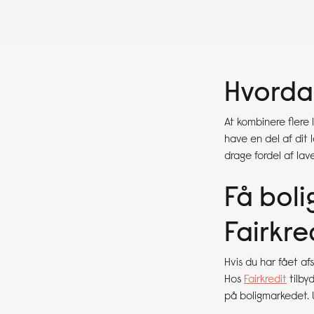
Hvorda
At kombinere flere
have en del af dit 
drage fordel af lave
Få bol
Fairkre
Hvis du har fået af
Hos
Fairkredit
tilbyd
på boligmarkedet. Ua