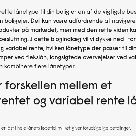
ette lånetype til din bolig er en af de vigtigste be
om boligejer. Det kan være udfordrende at navige
dukter på markedet, men med den rette viden ka
beslutning. I dette blogindlæg vil vi dykke ned i fo
g variabel rente, hvilken lånetype der passer til din
mper ved flekslån, langsigtede overvejelser ved val
n kombinere flere lånetyper.
 forskellen mellem et
rentet og variabel rente l
 er låst i hele lånets løbetid, hvilket giver forudsigelige betalinger.