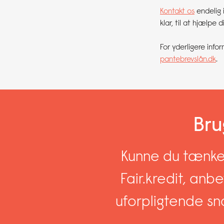
Kontakt os
endelig 
klar, til at hjælpe
For yderligere inf
pantebrevslån.dk
.
Bru
Kunne du tænke 
Fair.kredit, anbe
uforpligtende sn