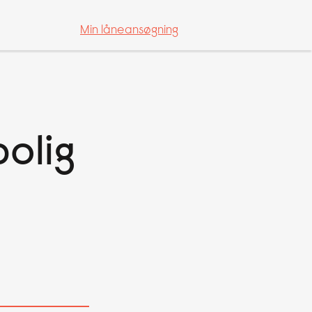
Min låneansøgning
Min låneansøgning
bolig