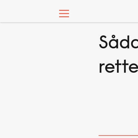
Såda
rette