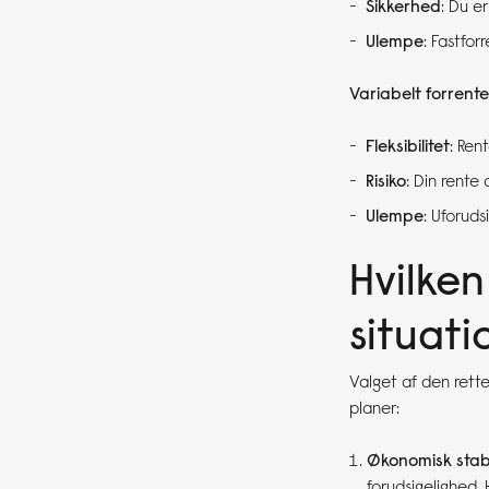
Sikkerhed
: Du e
Ulempe
: Fastfor
Variabelt forrente
Fleksibilitet
: Ren
Risiko
: Din rente
Ulempe
: Uforuds
Hvilken
situati
Valget af den rette
planer:
Økonomisk stabi
forudsigelighed. 