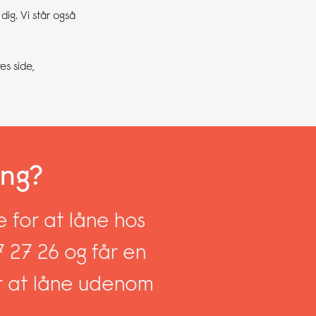
 dig. Vi står også
es side,
ing?
 for at låne hos
27 27 26 og får en
or at låne udenom