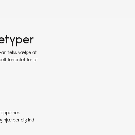
netyper
kan f.eks. vælge at
elt forrentet for at
stoppe her.
og hjælper dig ind