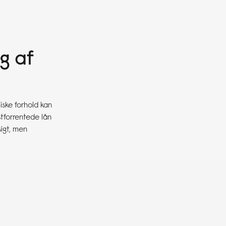
g af
iske forhold kan
tforrentede lån
sigt, men