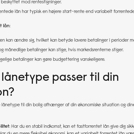
r beskyttet mod rentestigninger.
rentede lån har typisk en højere start-rente end variabelt forrentede
t lån
:
ten kan ændre sig, hvilket kan betyde lavere betalinger i perioder m
 og månedlige betalinger kan stige, hvis markedsrenterne stiger.
igelige betalinger kan gøre budgettering vanskeligere.
 lånetype passer til din
on?
 lånetype til din bolig afhænger af din økonomiske situation og din
litet
: Har du en stabil indkomst, kan et fastforrentet lån give dig si
Har du en mere fleksibel økonomi, kan et variabelt forrentet lån vær