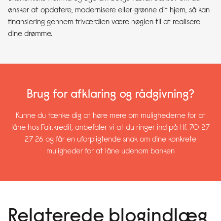
ønsker at opdatere, modernisere eller grønne dit hjem, så kan
finansiering gennem friværdien være nøglen til at realisere
dine drømme.
Brug for afklaring og rådgivning?
Kunne du tænke dig at høre mere om mulighederne for at
låne hos Fair.kredit, anbefaler vi at du ringer ind på tlf. 70 27
27 26 og får en uforpligtende snak om dine konkrete
muligheder for at låne udenom banken
Relaterede blogindlæg