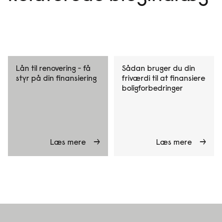
Lån til renovering - få
Sådan bruger du din
styr på din finansiering
friværdi til at finansiere
boligforbedringer
Læs mere
Læs mere