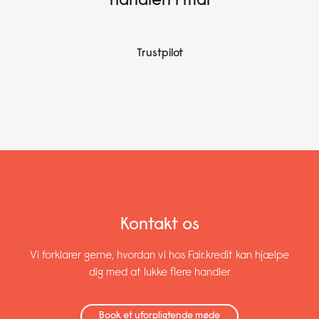
handlen i mål
Trustpilot
Kontakt os
Vi forklarer gerne, hvordan vi hos Fair.kredit kan hjælpe
dig med at lukke flere handler
Book et uforpligtende møde