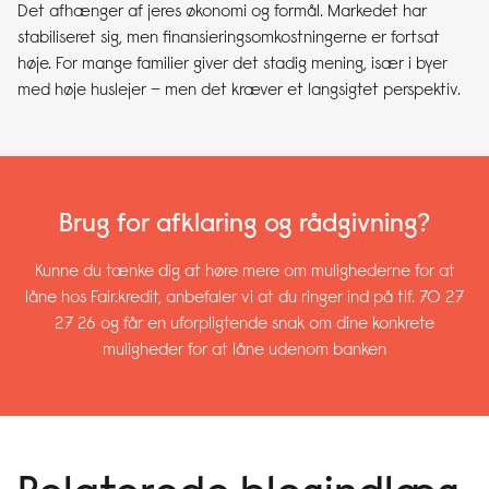
Det afhænger af jeres økonomi og formål. Markedet har
stabiliseret sig, men finansieringsomkostningerne er fortsat
høje. For mange familier giver det stadig mening, især i byer
med høje huslejer – men det kræver et langsigtet perspektiv.
Brug for afklaring og rådgivning?
Kunne du tænke dig at høre mere om mulighederne for at
låne hos Fair.kredit, anbefaler vi at du ringer ind på tlf. 70 27
27 26 og får en uforpligtende snak om dine konkrete
muligheder for at låne udenom banken