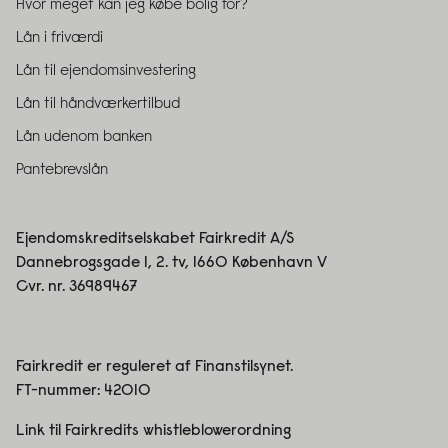
Hvor meget kan jeg købe bolig for?
Lån i friværdi
Lån til ejendomsinvestering
Lån til håndværkertilbud
Lån udenom banken
Pantebrevslån
Ejendomskreditselskabet Fairkredit A/S
Dannebrogsgade 1, 2. tv, 1660 København V
Cvr. nr. 36989467
Fairkredit er reguleret af Finanstilsynet.
FT-nummer:
42010
Link til Fairkredits whistleblowerordning