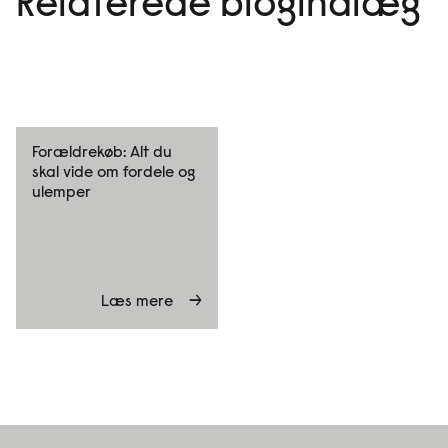
Relaterede blogindlæg
Forældrekøb: Alt du
skal vide om fordele og
ulemper
Læs mere