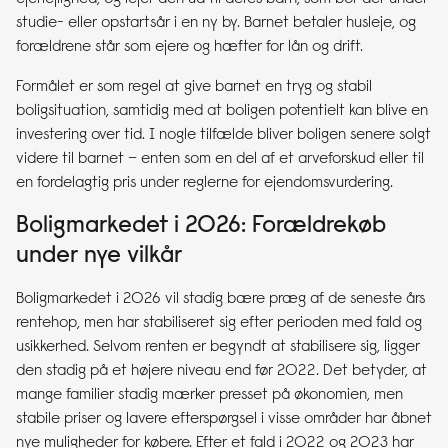
studie- eller opstartsår i en ny by. Barnet betaler husleje, og
forældrene står som ejere og hæfter for lån og drift.
Formålet er som regel at give barnet en tryg og stabil
boligsituation, samtidig med at boligen potentielt kan blive en
investering over tid. I nogle tilfælde bliver boligen senere solgt
videre til barnet – enten som en del af et arveforskud eller til
en fordelagtig pris under reglerne for ejendomsvurdering.
Boligmarkedet i 2026: Forældrekøb
under nye vilkår
Boligmarkedet i 2026 vil stadig bære præg af de seneste års
rentehop, men har stabiliseret sig efter perioden med fald og
usikkerhed. Selvom renten er begyndt at stabilisere sig, ligger
den stadig på et højere niveau end før 2022. Det betyder, at
mange familier stadig mærker presset på økonomien, men
stabile priser og lavere efterspørgsel i visse områder har åbnet
nye muligheder for købere. Efter et fald i 2022 og 2023 har