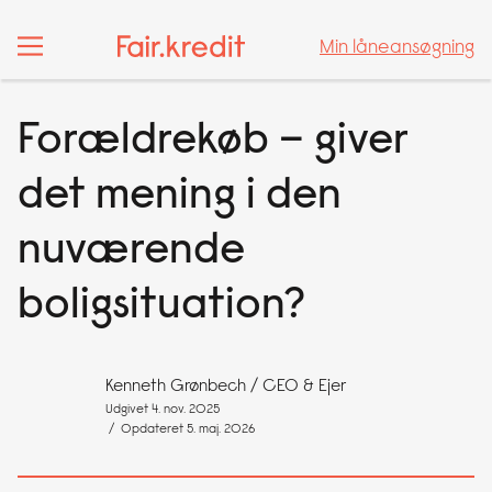
Min låneansøgning
Min låneansøgning
Forældrekøb – giver
det mening i den
nuværende
boligsituation?
Kenneth Grønbech
/ CEO & Ejer
Udgivet 4. nov. 2025
/ Opdateret 5. maj. 2026