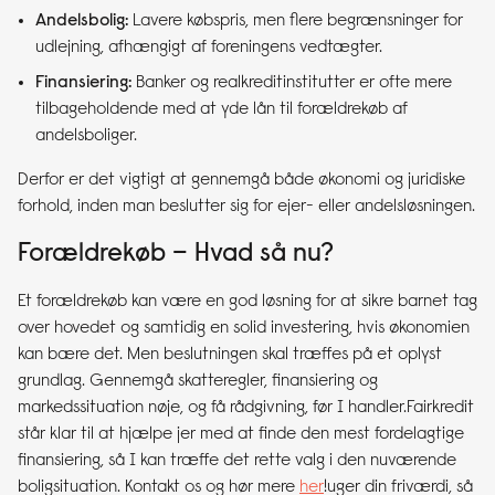
Andelsbolig:
Lavere købspris, men flere begrænsninger for
udlejning, afhængigt af foreningens vedtægter.
Finansiering:
Banker og realkreditinstitutter er ofte mere
tilbageholdende med at yde lån til forældrekøb af
andelsboliger.
Derfor er det vigtigt at gennemgå både økonomi og juridiske
forhold, inden man beslutter sig for ejer- eller andelsløsningen.
Forældrekøb – Hvad så nu?
Et forældrekøb kan være en god løsning for at sikre barnet tag
over hovedet og samtidig en solid investering, hvis økonomien
kan bære det. Men beslutningen skal træffes på et oplyst
grundlag. Gennemgå skatteregler, finansiering og
markedssituation nøje, og få rådgivning, før I handler.Fairkredit
står klar til at hjælpe jer med at finde den mest fordelagtige
finansiering, så I kan træffe det rette valg i den nuværende
boligsituation. Kontakt os og hør mere
her
!uger din friværdi, så