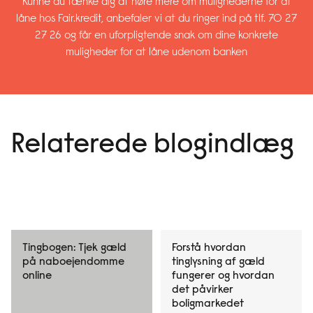
Kunne du tænke dig at høre mere om mulighederne for at
låne hos Fair.kredit, anbefaler vi at du ringer ind på tlf. 70 27
27 26 og får en uforpligtende snak om dine konkrete
muligheder for at låne udenom banken
Relaterede blogindlæg
Tingbogen: Tjek gæld
Forstå hvordan
på naboejendomme
tinglysning af gæld
online
fungerer og hvordan
det påvirker
boligmarkedet