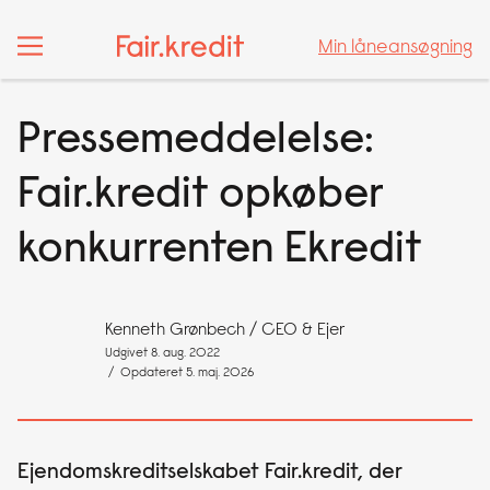
Min låneansøgning
Min låneansøgning
Pressemeddelelse:
Fair.kredit opkøber
konkurrenten Ekredit
Kenneth Grønbech
/ CEO & Ejer
Udgivet 8. aug. 2022
/ Opdateret 5. maj. 2026
Ejendomskreditselskabet Fair.kredit, der