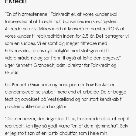
Ekredit
“En af hjørnestenene i Fair.kredit er, at vores kunder skal
forberedes til at træde ind i bankernes realkreditsystem.
Allerede nu er vi lykkes med at konvertere næsten 40% af
vores kunder til realkreditlån inden for 2,5 år. Det betragter vi
som en succes. Vi er samtidig meget tilfredse med
Erhvervsministerens nye boliglån med statsgaranti til
yderområderne og ser frem til også at løfte den opgave,”
siger Kenneth Grønbech, adm. direktør for Fair.kredit og
Ekredit.
For Kenneth Grønbech og hans partner Paw Becker er
ejendomskreditselskabet mere end et arbejde. De er begge
født og opvokset på Vestsjælland og har stort kendskab til
problematikkerne om boliglån:
“De mennesker, der ringer ind til os, frustrerede efter et nej til
realkredit, kan lige så godt være “en af dem hjemmefra”. Selv
er jeg stolt søn af en lastbilchauffør, som i hele min