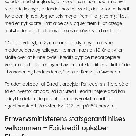
således med stor glæde, at Ekredit, sammen med mine højt
skattede kolleger, er landet hos Fair.Kredit, der netop er kendt
for ordentlighed. Jeg ser selv meget frem til at give mig i kast
med et nyt kapitel i mit arbejdsliv og ser frem til at afsøge
mulighederne i den finansielle sektor, såvel som bredere.”
“Det er tydeligt, at Søren har keret sig meget om sine
medarbejdere og kollegaer gennem næsten 10 år og vi er
stolte over at kunne byde Ekredits dygtige medarbejdere
velkommen til. Der er ingen tvivl om, at Ekredit er vellidt både
i branchen og hos kunderne,” udtaler Kenneth Grønbech.
Foruden opkøbet af Ekredit, arbejder Fair.kredits stiftere på at
få en investor ombord, så Fair.Kredit i endnu højere grad kan
udnytte dets fulde potentiale, mens væksten hidtil er
egenfinansieret. Væksten for 2021 var på 180 procent.
Erhvervsministerens statsgaranti hilses
velkommen
– Fair.kredit opkøber