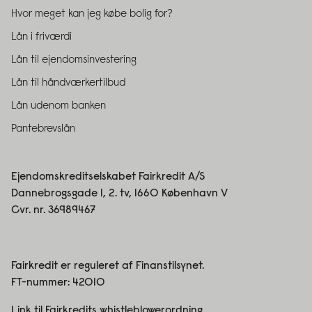
Hvor meget kan jeg købe bolig for?
Lån i friværdi
Lån til ejendomsinvestering
Lån til håndværkertilbud
Lån udenom banken
Pantebrevslån
Ejendomskreditselskabet Fairkredit A/S
Dannebrogsgade 1, 2. tv, 1660 København V
Cvr. nr. 36989467
Fairkredit er reguleret af Finanstilsynet.
FT-nummer:
42010
Link til Fairkredits whistleblowerordning