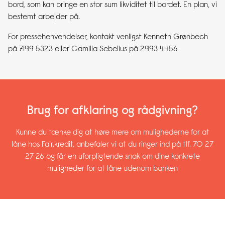
bord, som kan bringe en stor sum likviditet til bordet. En plan, vi
bestemt arbejder på.
For pressehenvendelser, kontakt venligst Kenneth Grønbech
på 7199 5323 eller Camilla Sebelius på 2993 4456
Brug for afklaring og rådgivning?
Kunne du tænke dig at høre mere om mulighederne for at
låne hos Fair.kredit, anbefaler vi at du ringer ind på tlf. 70 27
27 26 og får en uforpligtende snak om dine konkrete
muligheder for at låne udenom banken