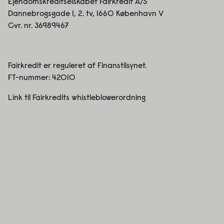
Ejendomskreditselskabet Fairkredit A/S
Dannebrogsgade 1, 2. tv, 1660 København V
Cvr. nr. 36989467
Fairkredit er reguleret af Finanstilsynet.
FT-nummer:
42010
Link til Fairkredits whistleblowerordning